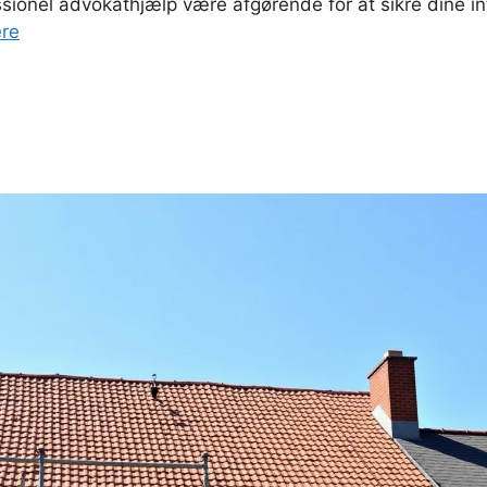
ssionel advokathjælp være afgørende for at sikre dine i
re