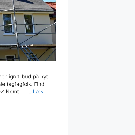
enlign tilbud på nyt
ale tagfagfolk. Find
er ✓ Nemt — …
Læs