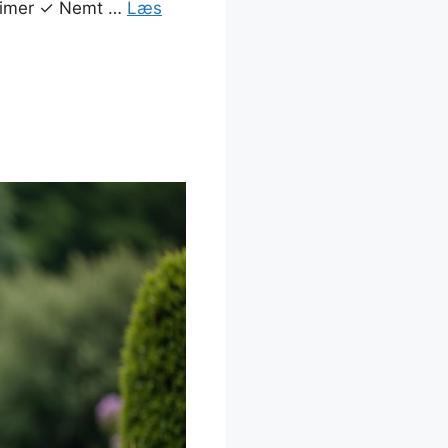
 timer ✓ Nemt …
Læs