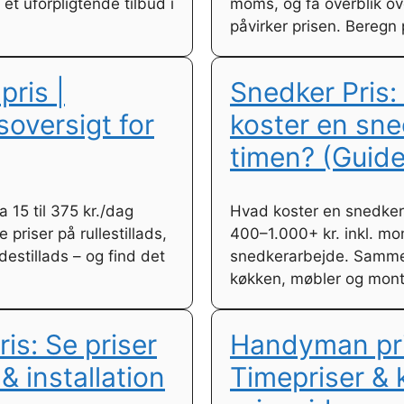
 et uforpligtende tilbud i
moms, og få overblik ov
påvirker prisen. Beregn 
 pris |
Snedker Pris:
soversigt for
koster en sne
timen? (Guide
ra 15 til 375 kr./dag
Hvad koster en snedker?
 priser på rullestillads,
400–1.000+ kr. inkl. mo
destillads – og find det
snedkerarbejde. Sammen
køkken, møbler og mont
is: Se priser
Handyman pri
 & installation
Timepriser & 