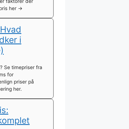
er faktorer der
pris her →
 Hvad
dker i
)
 Se timepriser fra
ms for
lign priser på
ering her.
s:
komplet