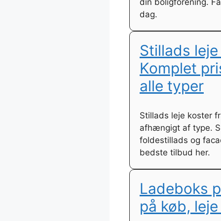
din boligforening. Få
dag.
Stillads leje
Komplet pri
alle typer
Stillads leje koster f
afhængigt af type. Se
foldestillads og faca
bedste tilbud her.
Ladeboks pr
på køb, leje