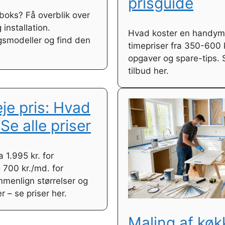
prisguide
boks? Få overblik over
 installation.
Hvad koster en handym
smodeller og find den
timepriser fra 350-600 k
opgaver og spare-tips.
tilbud her.
eje pris: Hvad
Se alle priser
a 1.995 kr. for
 700 kr./md. for
mmenlign størrelser og
 – se priser her.
Maling af køk