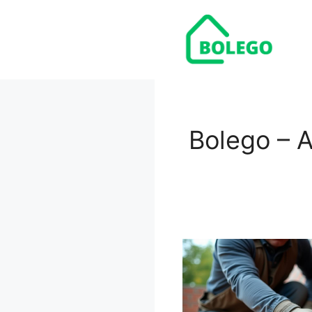
Hop
til
indhold
Bolego – A