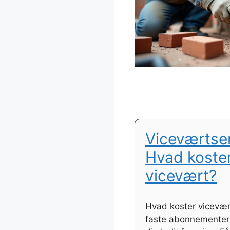
Viceværtser
Hvad koste
vicevært?
Hvad koster vicevært
faste abonnementer 