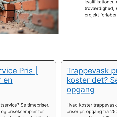
kvalifikationer,
troværdighed, s
projekt forløbe
vice Pris |
Trappevask p
r en
koster det? Se
opgang
service? Se timepriser,
Hvad koster trappevask
og priseksempler for
priser pr. opgang fra 250