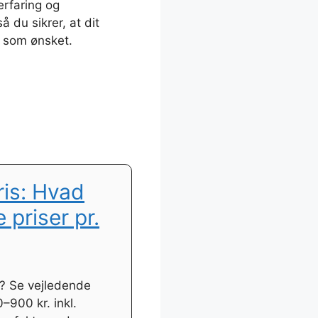
 erfaring og
å du sikrer, at dit
r som ønsket.
ris: Hvad
 priser pr.
? Se vejledende
–900 kr. inkl.