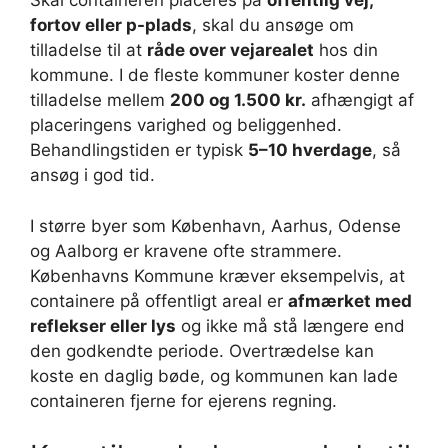
Skal containeren placeres på
offentlig vej,
fortov eller p-plads
, skal du ansøge om
tilladelse til at
råde over vejarealet
hos din
kommune. I de fleste kommuner koster denne
tilladelse mellem
200 og 1.500 kr.
afhængigt af
placeringens varighed og beliggenhed.
Behandlingstiden er typisk
5–10 hverdage
, så
ansøg i god tid.
I større byer som København, Aarhus, Odense
og Aalborg er kravene ofte strammere.
Københavns Kommune kræver eksempelvis, at
containere på offentligt areal er
afmærket med
reflekser eller lys
og ikke må stå længere end
den godkendte periode. Overtrædelse kan
koste en daglig bøde, og kommunen kan lade
containeren fjerne for ejerens regning.