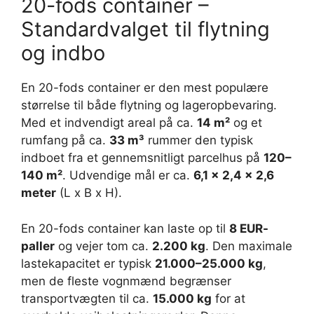
20-fods container –
Standardvalget til flytning
og indbo
En 20-fods container er den mest populære
størrelse til både flytning og lageropbevaring.
Med et indvendigt areal på ca.
14 m²
og et
rumfang på ca.
33 m³
rummer den typisk
indboet fra et gennemsnitligt parcelhus på
120–
140 m²
. Udvendige mål er ca.
6,1 x 2,4 x 2,6
meter
(L x B x H).
En 20-fods container kan laste op til
8 EUR-
paller
og vejer tom ca.
2.200 kg
. Den maximale
lastekapacitet er typisk
21.000–25.000 kg
,
men de fleste vognmænd begrænser
transportvægten til ca.
15.000 kg
for at