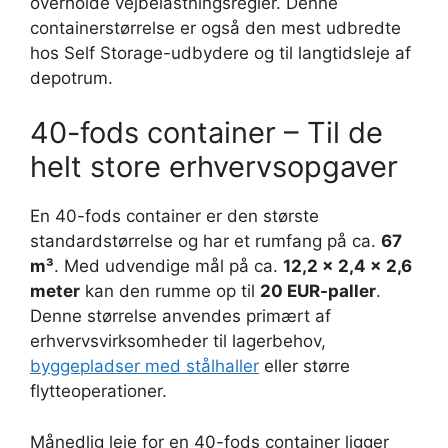
overholde vejbelastningsregler. Denne
containerstørrelse er også den mest udbredte
hos Self Storage-udbydere og til langtidsleje af
depotrum.
40-fods container – Til de
helt store erhvervsopgaver
En 40-fods container er den største
standardstørrelse og har et rumfang på ca.
67
m³
. Med udvendige mål på ca.
12,2 x 2,4 x 2,6
meter
kan den rumme op til
20 EUR-paller
.
Denne størrelse anvendes primært af
erhvervsvirksomheder til lagerbehov,
byggepladser med stålhaller
eller større
flytteoperationer.
Månedlig leje for en 40-fods container ligger