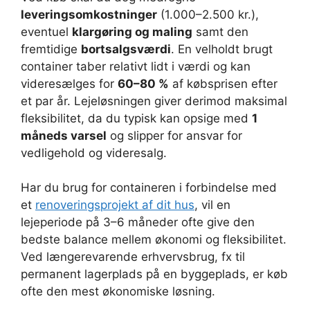
leveringsomkostninger
(1.000–2.500 kr.),
eventuel
klargøring og maling
samt den
fremtidige
bortsalgsværdi
. En velholdt brugt
container taber relativt lidt i værdi og kan
videresælges for
60–80 %
af købsprisen efter
et par år. Lejeløsningen giver derimod maksimal
fleksibilitet, da du typisk kan opsige med
1
måneds varsel
og slipper for ansvar for
vedligehold og videresalg.
Har du brug for containeren i forbindelse med
et
renoveringsprojekt af dit hus
, vil en
lejeperiode på 3–6 måneder ofte give den
bedste balance mellem økonomi og fleksibilitet.
Ved længerevarende erhvervsbrug, fx til
permanent lagerplads på en byggeplads, er køb
ofte den mest økonomiske løsning.