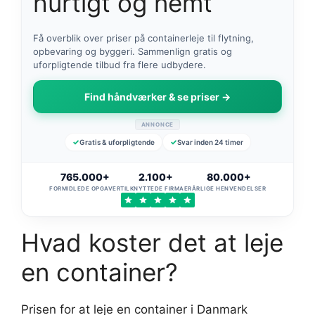
hurtigt og nemt
Få overblik over priser på containerleje til flytning,
opbevaring og byggeri. Sammenlign gratis og
uforpligtende tilbud fra flere udbydere.
Find håndværker & se priser →
ANNONCE
Gratis & uforpligtende
Svar inden 24 timer
765.000+
2.100+
80.000+
FORMIDLEDE OPGAVER
TILKNYTTEDE FIRMAER
ÅRLIGE HENVENDELSER
Hvad koster det at leje
en container?
Prisen for at leje en container i Danmark