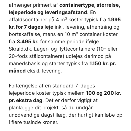
afhænger primært af
containertype, størrelse,
lejeperiode og leveringsafstand
. En
affaldscontainer på 4 m³ koster typisk fra
1.995
kr. for 7 dages leje
inkl. levering, afhentning og
bortskaffelse, mens en 10 m³ container koster
fra
3.495 kr.
for samme periode ifølge
Skrald.dk. Lager- og flyttecontainere (10- eller
20-fods stålcontainere) udlejes derimod på
månedsbasis og starter typisk fra
1.150 kr. pr.
måned
ekskl. levering.
Forlængelse af en standard 7-dages
lejeperiode koster typisk mellem
100 og 200 kr.
pr. ekstra dag
. Det er derfor vigtigt at
planlægge dit projekt, så du undgår
unødvendige dagstillæg, der hurtigt kan løbe op
i flere tusinde kroner.