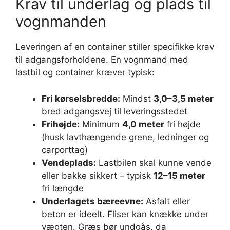
Krav til underlag og plads til
vognmanden
Leveringen af en container stiller specifikke krav
til adgangsforholdene. En vognmand med
lastbil og container kræver typisk:
Fri kørselsbredde:
Mindst
3,0–3,5 meter
bred adgangsvej til leveringsstedet
Frihøjde:
Minimum
4,0 meter
fri højde
(husk lavthængende grene, ledninger og
carporttag)
Vendeplads:
Lastbilen skal kunne vende
eller bakke sikkert – typisk
12–15 meter
fri længde
Underlagets bæreevne:
Asfalt eller
beton er ideelt. Fliser kan knække under
vægten. Græs bør undgås, da