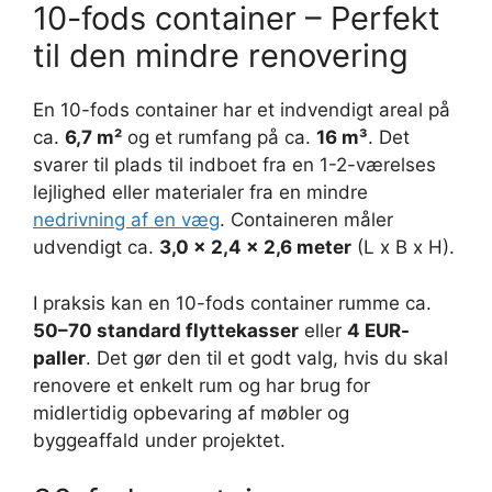
10-fods container – Perfekt
til den mindre renovering
En 10-fods container har et indvendigt areal på
ca.
6,7 m²
og et rumfang på ca.
16 m³
. Det
svarer til plads til indboet fra en 1-2-værelses
lejlighed eller materialer fra en mindre
nedrivning af en væg
. Containeren måler
udvendigt ca.
3,0 x 2,4 x 2,6 meter
(L x B x H).
I praksis kan en 10-fods container rumme ca.
50–70 standard flyttekasser
eller
4 EUR-
paller
. Det gør den til et godt valg, hvis du skal
renovere et enkelt rum og har brug for
midlertidig opbevaring af møbler og
byggeaffald under projektet.