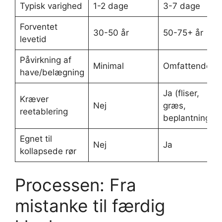
Typisk varighed
1-2 dage
3-7 dage
Forventet
30-50 år
50-75+ år
levetid
Påvirkning af
Minimal
Omfattende
have/belægning
Ja (fliser,
Kræver
Nej
græs,
reetablering
beplantning)
Egnet til
Nej
Ja
kollapsede rør
Processen: Fra
mistanke til færdig