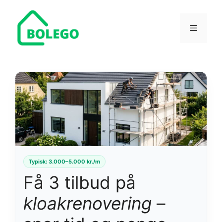
Hop
til
Menu
indhold
Nemt
— Beskriv dit projekt på 2 minutter
✓
Typisk: 3.000–5.000 kr./m
Hurtigt
— Bliv kontaktet af op til 3 firmaer
✓
Få 3 tilbud på
Gratis
— Du forpligter dig ikke til noget
✓
kloakrenovering
–