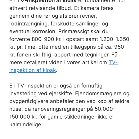
En
TV-inspektion af kloak
er fundamentet for
ethvert retvisende tilbud. Et kamera føres
gennem dine rør og afslører revner,
rodintrængning, forskudte samlinger og
eventuel korrosion. Prismæssigt skal du
forvente 800-900 kr. i opstart samt 1.200-1.350
kr. pr. time, ofte med en tillægspris på ca. 950
kr. for en skriftlig rapport med tegninger. Få
mere detaljeret viden i vores artikel om
TV-
inspektion af kloak
.
En TV-inspektion er også en fornuftig
investering ved ejerskifte. Ejendomsmæglere og
byggerådgivere anbefaler den ved køb af ældre
huse, da renoveringsregninger på 50.000-
150.000 kr. for gamle stikledninger ikke er
ualmindelige.