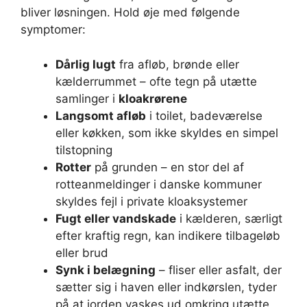
bliver løsningen. Hold øje med følgende
symptomer:
Dårlig lugt
fra afløb, brønde eller
kælderrummet – ofte tegn på utætte
samlinger i
kloakrørene
Langsomt afløb
i toilet, badeværelse
eller køkken, som ikke skyldes en simpel
tilstopning
Rotter
på grunden – en stor del af
rotteanmeldinger i danske kommuner
skyldes fejl i private kloaksystemer
Fugt eller vandskade
i kælderen, særligt
efter kraftig regn, kan indikere tilbageløb
eller brud
Synk i belægning
– fliser eller asfalt, der
sætter sig i haven eller indkørslen, tyder
på at jorden vaskes ud omkring utætte