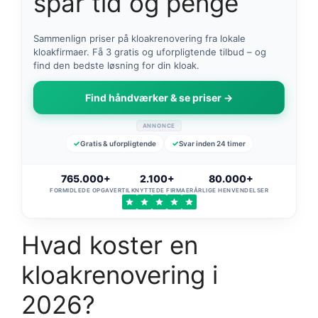
spar tid og penge
Sammenlign priser på kloakrenovering fra lokale
kloakfirmaer. Få 3 gratis og uforpligtende tilbud – og
find den bedste løsning for din kloak.
Find håndværker & se priser →
ANNONCE
Gratis & uforpligtende
Svar inden 24 timer
765.000+
2.100+
80.000+
FORMIDLEDE OPGAVER
TILKNYTTEDE FIRMAER
ÅRLIGE HENVENDELSER
Hvad koster en
kloakrenovering i
2026?